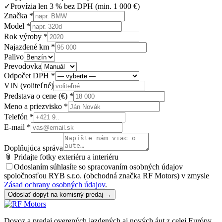
✓
Provízia len 3 % bez DPH (min. 1 000 €)
Značka *
Model *
Rok výroby *
Najazdené km *
Palivo
Prevodovka
Odpočet DPH *
VIN (voliteľné)
Predstava o cene (€) *
Meno a priezvisko *
Telefón *
E-mail *
Doplňujúca správa
📎 Pridajte fotky exteriéru a interiéru
Odoslaním súhlasíte so spracovaním osobných údajov
spoločnosťou RYB s.r.o. (obchodná značka RF Motors) v zmysle
Zásad ochrany osobných údajov
.
Odoslať dopyt na komisný predaj
→
Dovoz a predaj overených jazdených aj nových áut z celej Európy.