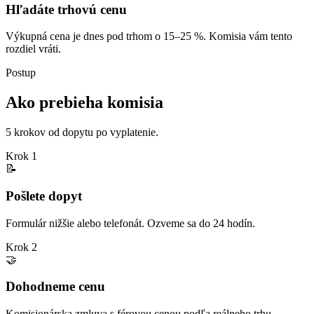
Hľadáte trhovú cenu
Výkupná cena je dnes pod trhom o 15–25 %. Komisia vám tento
rozdiel vráti.
Postup
Ako prebieha komisia
5 krokov od dopytu po vyplatenie.
Krok 1
📝
Pošlete dopyt
Formulár nižšie alebo telefonát. Ozveme sa do 24 hodín.
Krok 2
🤝
Dohodneme cenu
Komisionárska zmluva s férovou cenou podľa reálneho trhu.