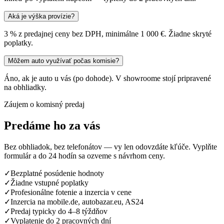
Aká je výška provízie?
3 % z predajnej ceny bez DPH, minimálne 1 000 €. Žiadne skryté
poplatky.
Môžem auto využívať počas komisie?
Áno, ak je auto u vás (po dohode). V showroome stojí pripravené
na obhliadky.
Záujem o komisný predaj
Predáme ho za vás
Bez obhliadok, bez telefonátov — vy len odovzdáte kľúče. Vyplňte
formulár a do 24 hodín sa ozveme s návrhom ceny.
✓
Bezplatné posúdenie hodnoty
✓
Žiadne vstupné poplatky
✓
Profesionálne fotenie a inzercia v cene
✓
Inzercia na mobile.de, autobazar.eu, AS24
✓
Predaj typicky do 4–8 týždňov
✓
Vyplatenie do 2 pracovných dní