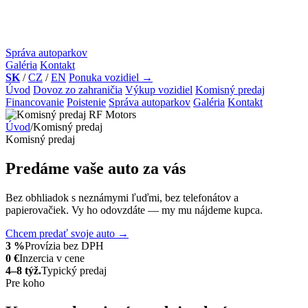
Správa autoparkov
Galéria
Kontakt
SK
/
CZ
/
EN
Ponuka vozidiel
→
Úvod
Dovoz zo zahraničia
Výkup vozidiel
Komisný predaj
Financovanie
Poistenie
Správa autoparkov
Galéria
Kontakt
Úvod
/
Komisný predaj
Komisný predaj
Predáme vaše auto za vás
Bez obhliadok s neznámymi ľuďmi, bez telefonátov a
papierovačiek. Vy ho odovzdáte — my mu nájdeme kupca.
Chcem predať svoje auto
→
Ako to funguje
3 %
Provízia bez DPH
0 €
Inzercia v cene
4–8 týž.
Typický predaj
Pre koho