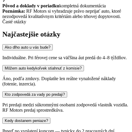
✓
Pôvod a doklady v poriadku
kompletná dokumentácia
Poznámka:
RF Motors si vyhradzuje právo neprijať auto, ktoré
nezodpovedá kvalitatívnym kritériám alebo trhovej dopytovosti.
Časté otázky
Najčastejšie otázky
Ako dlho auto u vás bude?
Individuálne. Pri férovej cene sa väčšina áut predá do 4–8 týždňov.
Môžem auto kedykoľvek stiahnuť z komisie?
Áno, podľa zmluvy. Doplatíte len reálne vynaložené náklady
(fotenie, inzercia).
Kto zodpovedá za vady po predaji?
Pri predaji medzi súkromnými osobami zodpovedá vlastník vozidla.
RF Motors predaj sprostredkúva.
Kedy dostanem peniaze?
Ihneď po vyplatení kupcom — typicky do 2 pracovných dní.