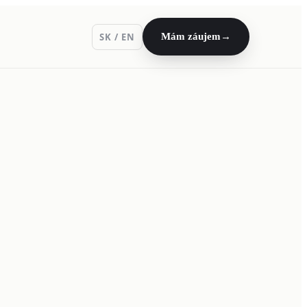
SK / EN
Mám záujem
→