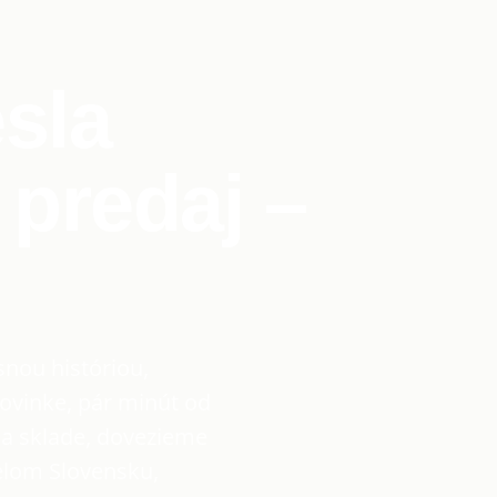
sla
 predaj –
snou históriou,
ovinke, pár minút od
na sklade, dovezieme
elom Slovensku,