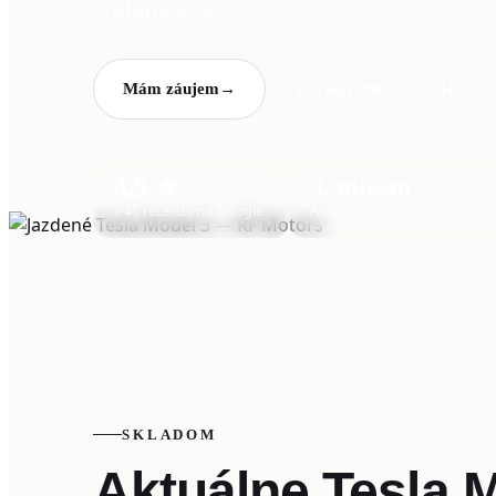
vrátane Košíc.
Mám záujem
→
Zavolať 0902 235 218
4,9 ★
3. miesto
z 41 recenzií na Google
Autopredajca roka 2025 (BA 
SKLADOM
Aktuálne Tesla 