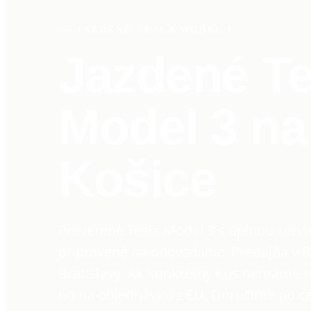
JAZDENÉ TESLA MODEL 3
Jazdené Te
Model 3 na
Košice
Preverené Tesla Model 3 s úplnou servi
pripravené na odovzdanie. Predajňa v R
Bratislavy. Ak konkrétny kus nemáme 
ho na objednávku z EÚ. Doručíme po c