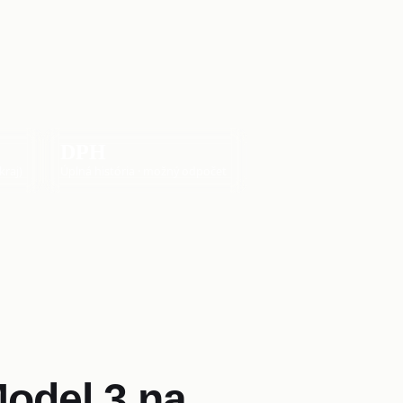
DPH
kraj)
Úplná história · možný odpočet
Model 3 na